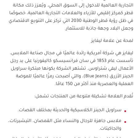
التجارية العالمية للدخول إلى السوق المحلي. ويُعزز ذلك مكانة
قطر كمركز إقليمي للأزياء والعلامات التجارية العالمية، خصوصًا
في ظل رؤية قطر الوطنية 2030 التي تركز على التنويع الاقتصادي
وجعل البلاد وجهة جاذبة للاستثمار.
لمحة عن علامة ليفايز
ليفايز هي شركة أمريكية رائدة عالميًا في مجال صناعة الملابس،
تأسست عام 1853 في سان فرانسيسكو كاليفورنيا على يد رجل
الأعمال ليفي شتراوس. تشتهر الشركة بكونها مبتكرة سراويل
الجينز الأزرق (
Blue Jeans
)، والتي أصبحت رمزًا عالميًا للموضة
العملية والعصرية منذ أكثر من 150 عامًا.
تُقدم العلامة تشكيلة متنوعة من المنتجات تشمل:
سراويل الجينز الكلاسيكية والحديثة بمختلف القصات.
ملابس جاهزة للرجال والنساء مثل القمصان، التيشيرتات،
والجاكيتات.