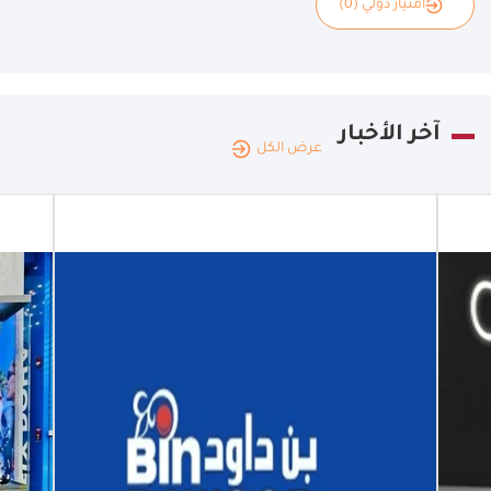
امتياز دولي (0)
آخر الأخبار
عرض الكل
قطر
|
16.02.2026
افتتاح أول
متجر لـ"بن
داود" في
قطر
افتتاح أول
متجر لـ"بن
داود" في