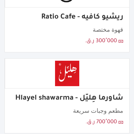
ريشيو كافيه - Ratio Cafe
قهوة مختصة
300٬000 ر.ق.
شاورما هِليّل - Hlayel shawarma
مطعم وجبات سريعة
700٬000 ر.ق.