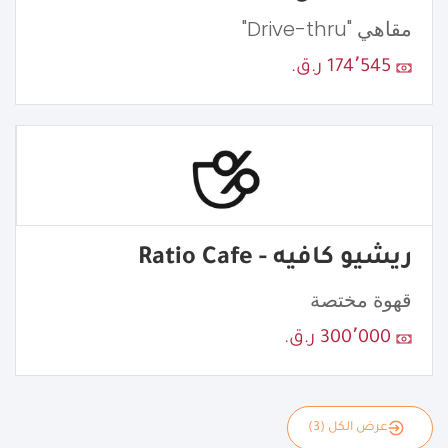
مقاهي "Drive-thru"
174٬545 ر.ق.
ريشيو كافيه - Ratio Cafe
قهوة مختصة
300٬000 ر.ق.
عرض الكل (3)