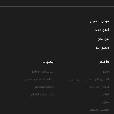
فرص الامتياز
أعلن معنا
من نحن
اتصل بنا
الأخبار
أبجديات
قطر
أساسيات الامتياز
الشرق الأوسط وشمال أفريقيا
نصائح لأصحاب الامتياز
الأخبار العالمية
نصائح للمانحين
لقاءات
عقد الامتياز التجاري
تقارير
قصص وتجارب