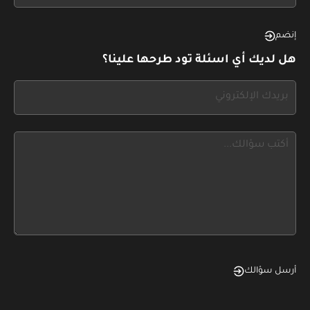
see
this,
إنضم
leave
هل لديك أي اسئلة تود طرحها علينا؟
this
form
If
field
you
blank
see
this,
leave
this
form
field
blank
أرسل سؤالك