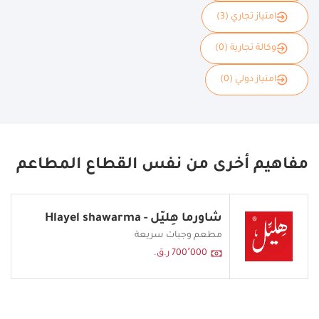
امتياز تجاري (3)
وكالة تجارية (0)
امتياز دولي (0)
مفاهيم أخرى من نفس القطاع المطاعم
شاورما هِليّل - Hlayel shawarma
مطعم وجبات سريعة
700٬000 ر.ق.