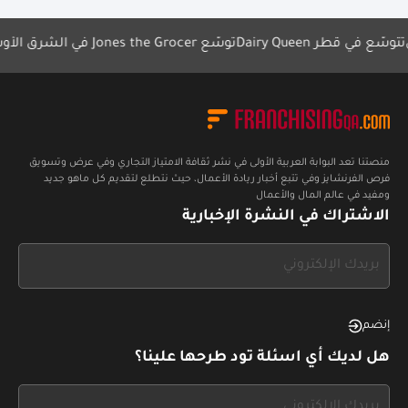
Dairy تتوسّع في قطر
توسّع Jones the Grocer في الشرق الأوسط
منصتنا تعد البوابة العربية الأولى في نشر ثقافة الامتياز التجاري وفي عرض وتسويق
فرص الفرنشايز وفي تتبع أخبار ريادة الأعمال، حيث نتطلع لتقديم كل ماهو جديد
ومفيد في عالم المال والأعمال
الاشتراك في النشرة الإخبارية
If
you
see
this,
إنضم
leave
هل لديك أي اسئلة تود طرحها علينا؟
this
form
If