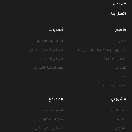
من نحن
اتصل بنا
الأخبار
أبجديات
قطر
أساسيات الامتياز
الشرق الأوسط وشمال أفريقيا
نصائح لأصحاب الامتياز
الأخبار العالمية
نصائح للمانحين
لقاءات
عقد الامتياز التجاري
تقارير
قصص وتجارب
مشروعي
المجتمع
الانطلاقة
النشرة الإخبارية
الإدارة
قائمة المعارض
التمويل
تسجيل المرشحين