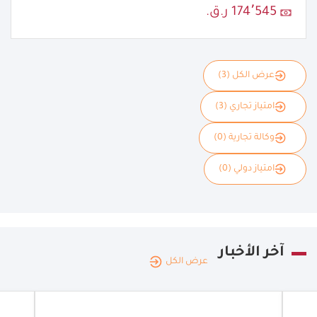
174٬545 ر.ق.
عرض الكل (3)
امتياز تجاري (3)
وكالة تجارية (0)
امتياز دولي (0)
آخر الأخبار
عرض الكل
ر
|
10.02.2026