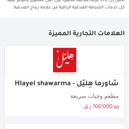
تصل إلى 270 غرفة فندقية مجهزة على أعلى مستوى وتتوفر فيها
كل خدمات الضيافة الفندقية الراقية من علامة ريتاج الفندقية.
العلامات التجارية المميزة
شاورما هِليّل - Hlayel shawarma
مطعم وجبات سريعة
700٬000 ر.ق.