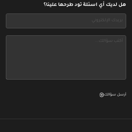
leave
هل لديك أي اسئلة تود طرحها علينا؟
this
form
If
field
you
blank
see
this,
leave
this
form
field
blank
أرسل سؤالك