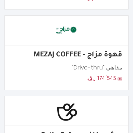
قهوة مزاج - MEZAJ COFFEE
مقاهي "Drive-thru"
174٬545 ر.ق.