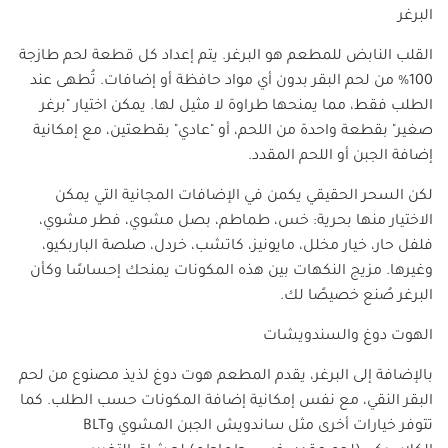
البرغر
القلب النابض للمطعم هو البرغر. يتم إعداد كل قطعة لحم طازجة
100% من لحم البقر بدون أي مواد حافظة أو إضافات. تُطهى عند
الطلب فقط، مما يمنحها طراوة لا مثيل لها. يمكن اختيار "برغر
صغير" بقطعة واحدة من اللحم، أو "عادي" بقطعتين، مع إمكانية
إضافة الجبن أو اللحم المقدد.
لكن السحر الحقيقي يكمن في الإضافات المجانية التي يمكن
الاختيار منها بحرية: خس، طماطم، بصل مشوي، فطر مشوي،
فلفل حار، خيار مخلل، مايونيز، كاتشب، خردل، صلصة الباربكيو،
وغيرها. مزيج النكهات بين هذه المكونات يمنحك إحساسًا وكأن
البرغر صُنع خصيصًا لك.
الهوت دوغ والسندويشات
بالإضافة إلى البرغر، يقدم المطعم هوت دوغ لذيذ مصنوع من لحم
البقر النقي، مع نفس إمكانية إضافة المكونات حسب الطلب. كما
تتوفر خيارات أخرى مثل ساندويش الجبن المشوي و
BLT