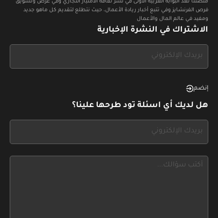
منصتنا تعد البوابة العربية الأولى في نشر ثقافة الامتياز التجاري وفي عرض وتسويق
فرص الفرنشايز وفي تتبع أخبار ريادة الأعمال، حيث نتطلع لتقديم كل ماهو جديد
ومفيد في عالم المال والأعمال
الاشتراك في النشرة الإخبارية
If
you
see
this,
إنضم
leave
هل لديك أي اسئلة تود طرحها علينا؟
this
form
If
field
you
blank
see
this,
leave
this
form
field