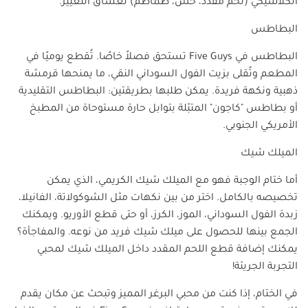
الكلاسيكي (لحم مقدد، خس، طماطم) لعشاق التغيير.
البطاطس
البطاطس في
Five Guys
تستحق فصلاً خاصًا. تُقطع يوميًا في
المطعم وتُقلى بزيت الفول السوداني النقي، ما يمنحها قرمشة
ذهبية ونكهة فريدة. يمكن طلبها بطريقتين: البطاطس التقليدية
أو بطاطس "كاجون" المتبّلة بتوابل حارة مستوحاة من المطبخ
الأمريكي الجنوبي.
الميلك شيك
أما ختام الوجبة فهو مع الميلك شيك الكريمي، الذي يمكن
تخصيصه بالكامل. اختر من بين نكهات مثل الشوكولاتة، الفانيلا،
زبدة الفول السوداني، الموز، الكرز، أو حتى قطع الأوريو. ويمكنك
الجمع بينها للحصول على ميلك شيك فريد من نوعه. والمفاجأة؟
يمكنك إضافة قطع اللحم المقدد داخل الميلك شيك لمحبي
التجربة الجريئة!
في الختام، إذا كنت من محبي البرغر المميز وتبحث عن مكان يقدم