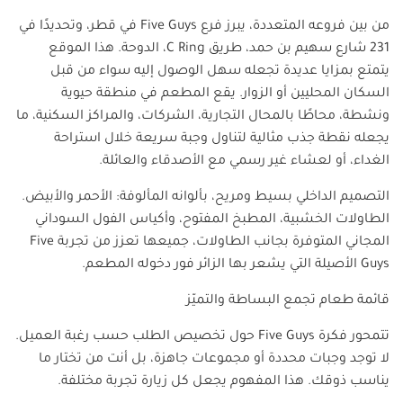
من بين فروعه المتعددة، يبرز فرع
Five Guys
في قطر، وتحديدًا في
231 شارع سهيم بن حمد، طريق
C Ring
، الدوحة. هذا الموقع
يتمتع بمزايا عديدة تجعله سهل الوصول إليه سواء من قبل
السكان المحليين أو الزوار. يقع المطعم في منطقة حيوية
ونشطة، محاطًا بالمحال التجارية، الشركات، والمراكز السكنية، ما
يجعله نقطة جذب مثالية لتناول وجبة سريعة خلال استراحة
الغداء، أو لعشاء غير رسمي مع الأصدقاء والعائلة.
التصميم الداخلي بسيط ومريح، بألوانه المألوفة: الأحمر والأبيض.
الطاولات الخشبية، المطبخ المفتوح، وأكياس الفول السوداني
المجاني المتوفرة بجانب الطاولات، جميعها تعزز من تجربة
Five
Guys
الأصيلة التي يشعر بها الزائر فور دخوله المطعم.
قائمة طعام تجمع البساطة والتميّز
تتمحور فكرة
Five Guys
حول تخصيص الطلب حسب رغبة العميل.
لا توجد وجبات محددة أو مجموعات جاهزة، بل أنت من تختار ما
يناسب ذوقك. هذا المفهوم يجعل كل زيارة تجربة مختلفة.