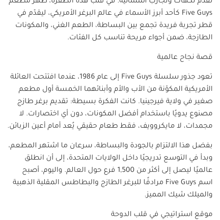
تقدم نكهات وتجارب استثنائية. في قلب هذه الطفرة، ظهر مطعم
Five Guys
كأحد أبرز الأسماء في عالم البرغر الأمريكي، ليقدّم في
قطر تجربة فريدة تجمع بين البساطة، الطعم الغني، والمكونات
الطازجة، ضمن أجواء مريحة تناسب كل الفئات.
قصة نجاح عالمية
تعود جذور سلسلة
Five Guys
إلى عام 1986، عندما افتتحت العائلة
الأمريكية المكوّنة من الأب والأم وأبنائهما الخمسة أول مطعم
صغير في ولاية فيرجينيا. كانت الفكرة بسيطة: تقديم برغر طازج
مصنوع يدويًا باستخدام أفضل المكونات، دون أي اختصارات. لا
مجمدات، لا مايكروويف، فقط طعام حقيقي يُعد أمام أعين الزبائن.
بفضل هذا الالتزام بالجودة والبساطة، سرعان ما اشتهر المطعم،
وبدأ في التوسع تدريجيًا داخل الولايات المتحدة، إلى أن انطلق
عالميًا ليصل إلى أكثر من 1,500 فرع حول العالم. واليوم، أصبح
اسم
Five Guys
مرادفًا للبرغر الطازج والبطاطس المقلية الذهبية
والميلك شيك المميز.
موقع استراتيجي في قلب الدوحة