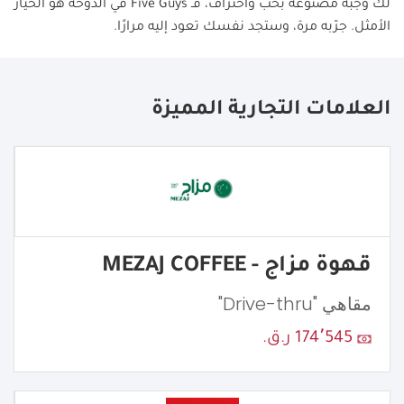
لك وجبة مصنوعة بحب واحتراف، فـ
Five Guys
في الدوحة هو الخيار
الأمثل. جرّبه مرة، وستجد نفسك تعود إليه مرارًا.
العلامات التجارية المميزة
قهوة مزاج - MEZAJ COFFEE
مقاهي "Drive-thru"
174٬545 ر.ق.