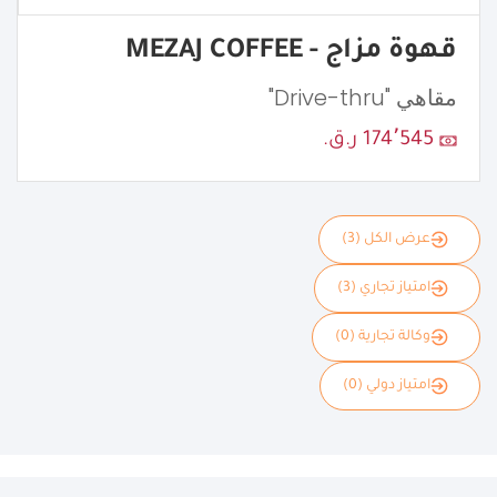
قهوة مزاج - MEZAJ COFFEE
مقاهي "Drive-thru"
174٬545 ر.ق.
عرض الكل (3)
امتياز تجاري (3)
وكالة تجارية (0)
امتياز دولي (0)