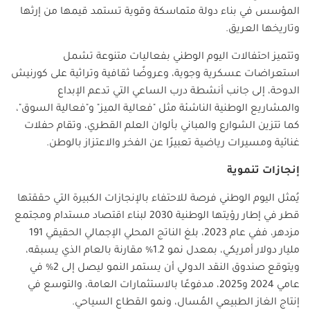
المؤسس في بناء دولة متماسكة وقوية تستمد قيمها من إرثها
وتاريخها العريق.
وتتميز احتفالات اليوم الوطني بفعاليات متنوعة تشمل
استعراضات عسكرية وجوية، وعروضًا ثقافية وتراثية على كورنيش
الدوحة، إلى جانب أنشطة درب الساعي التي تدعم الإبداع
والمشاريع الوطنية الناشئة مثل "فعالية الميز" و"فعالية السوق"،
كما تتزين الشوارع والمباني بألوان العلم القطري، وتقام حفلات
غنائية ومسيرات رياضية تعبيرًا عن الفخر والاعتزاز بالوطن.
إنجازات تنموية
يُمثل اليوم الوطني فرصة للاحتفاء بالإنجازات الكبيرة التي حققتها
قطر في إطار رؤيتها الوطنية 2030 لبناء اقتصاد مستدام ومجتمع
مزدهر، ففي عام 2023، بلغ الناتج المحلي الإجمالي الحقيقي 191
مليار دولار أمريكي، بمعدل نمو 1.2% مقارنة بالعام الذي يسبقه،
ويتوقع صندوق النقد الدولي أن يستمر النمو ليصل إلى 2% في
عامي 2024 و2025، مدفوعًا بالاستثمارات العامة، والتوسع في
إنتاج الغاز الطبيعي المُسال، ونمو القطاع السياحي.