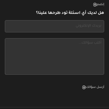
this,
إنضم
leave
هل لديك أي اسئلة تود طرحها علينا؟
this
form
If
field
you
blank
see
this,
leave
this
form
field
blank
أرسل سؤالك