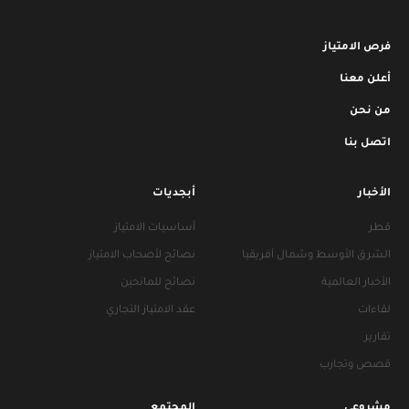
فرص الامتياز
أعلن معنا
من نحن
اتصل بنا
الأخبار
أبجديات
قطر
أساسيات الامتياز
الشرق الأوسط وشمال أفريقيا
نصائح لأصحاب الامتياز
الأخبار العالمية
نصائح للمانحين
لقاءات
عقد الامتياز التجاري
تقارير
قصص وتجارب
مشروعي
المجتمع