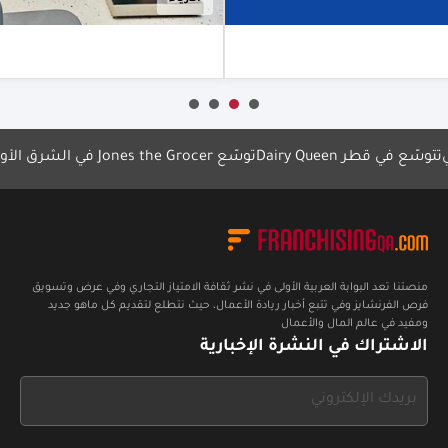
Dai تتوسّع في قطر
توسّع Jones the Grocer في الشرق الأوسط
ng
منصتنا تعد البوابة العربية الأولى في نشر ثقافة الامتياز التجاري وفي عرض وتسويق
فرص الفرنشايز وفي تتبع أخبار ريادة الأعمال، حيث نتطلع لتقديم كل ماهو جديد
ومفيد في عالم المال والأعمال
الاشتراك في النشرة الإخبارية
If
you
see