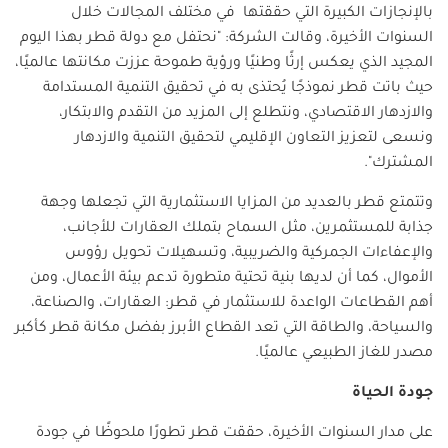
بالإنجازات الكبيرة التي حققتها في مختلف المجالات خلال
السنوات الأخيرة، وقالت الشركة: "نحتفل مع دولة قطر بهذا اليوم
المجيد الذي يعكس إرثًا وطنيًا ورؤية طموحة عززت مكانتها عالميًا،
حيث باتت قطر نموذجًا يُحتذى به في تحقيق التنمية المستدامة
والازدهار الاقتصادي، ونتطلع إلى المزيد من التقدم والابتكار،
ونسعى لتعزيز التعاون الإقليمي لتحقيق التنمية والازدهار
المشترك".
وتتمتع قطر بالعديد من المزايا الاستثمارية التي تجعلها وجهة
جذابة للمستثمرين، مثل السماح بتملك العقارات للأجانب،
والإعفاءات الجمركية والضريبية، وتسهيلات تحويل رؤوس
الأموال، كما أن لديها بنية تحتية متطورة تدعم بيئة الأعمال، ومن
أهم القطاعات الواعدة للاستثمار في قطر: العقارات، والصناعة،
والسياحة، والطاقة التي تعد القطاع الأبرز بفضل مكانة قطر كأكبر
مصدر للغاز الطبيعي عالميًا.
جودة الحياة
على مدار السنوات الأخيرة، حققت قطر تطورًا ملحوظًا في جودة