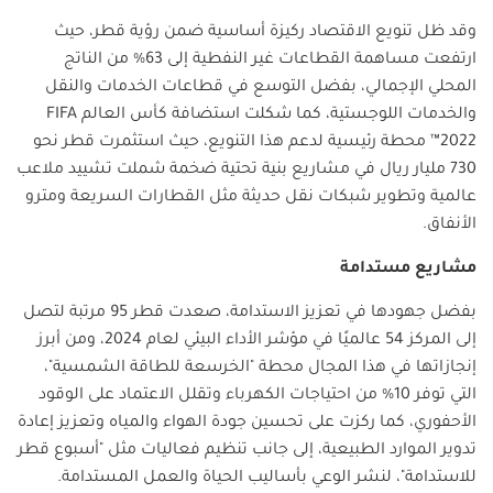
وقد ظل تنويع الاقتصاد ركيزة أساسية ضمن رؤية قطر، حيث
ارتفعت مساهمة القطاعات غير النفطية إلى 63% من الناتج
المحلي الإجمالي، بفضل التوسع في قطاعات الخدمات والنقل
والخدمات اللوجستية، كما شكلت استضافة كأس العالم
FIFA
2022
™ محطة رئيسية لدعم هذا التنويع، حيث استثمرت قطر نحو
730 مليار ريال في مشاريع بنية تحتية ضخمة شملت تشييد ملاعب
عالمية وتطوير شبكات نقل حديثة مثل القطارات السريعة ومترو
الأنفاق.
مشاريع مستدامة
بفضل جهودها في تعزيز الاستدامة، صعدت قطر 95 مرتبة لتصل
إلى المركز 54 عالميًا في مؤشر الأداء البيئي لعام 2024، ومن أبرز
إنجازاتها في هذا المجال محطة "الخرسعة للطاقة الشمسية"،
التي توفر 10% من احتياجات الكهرباء وتقلل الاعتماد على الوقود
الأحفوري، كما ركزت على تحسين جودة الهواء والمياه وتعزيز إعادة
تدوير الموارد الطبيعية، إلى جانب تنظيم فعاليات مثل "أسبوع قطر
للاستدامة"، لنشر الوعي بأساليب الحياة والعمل المستدامة.