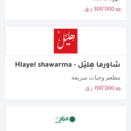
300٬000 ر.ق.
شاورما هِليّل - Hlayel shawarma
مطعم وجبات سريعة
700٬000 ر.ق.