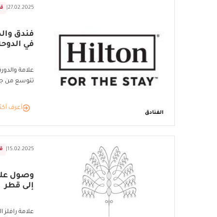
27.02.2025
|
ق
فندق وال
في الدوحة
علامة والدور
تتوسع من جد
أعرف أكث
الفنادق
15.02.2025
|
ق
وصول علام
إلى قطر
علامة رافلز 