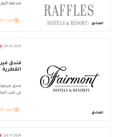
فندقها الأول
أعرف أكث
الفنادق
31.01.2025
|
ق
فندق فير
القطرية
فندق فيرمونت
في قلب العا
أعرف أكث
الفنادق
20.11.2024
|
ق