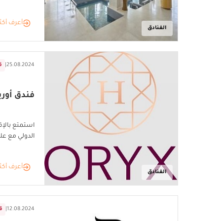
أعرف أكث
الفنادق
25.08.2024
|
ق
فندق أور
استمتع بالإق
الدولي مع عل
أعرف أكث
الفنادق
12.08.2024
|
ق