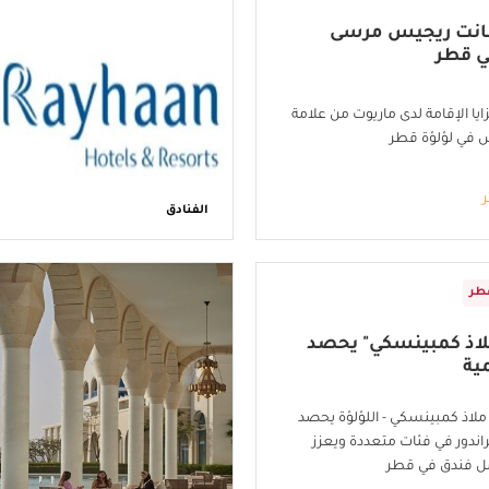
انت ريجيس مرسى
ي قطر
 الإقامة لدى ماريوت من علامة
في لؤلؤة قطر
ر
الفنادق
طر
اذ كمبينسكي" يحصد
مية
لاذ كمبينسكي - اللؤلؤة يحصد
اندور في فئات متعددة ويعزز
ل فندق في قطر