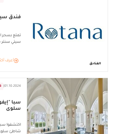
فندق سيتي
تمتع بسحر ال
سيتي سنتر م
أعرف أكث
الفنادق
01.10.2024
|
ق
سبا "إيفو
سلوى
اكتشفوا سبا 
شاطئ سلوى