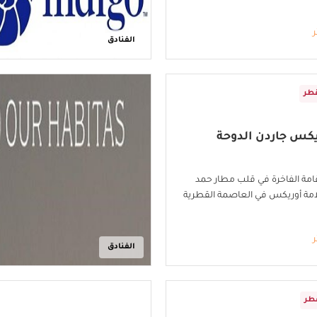
ر
الفنادق
طر
يكس جاردن الدوحة
امة الفاخرة في قلب مطار حمد
امة أوريكس في العاصمة القطرية
ر
الفنادق
طر