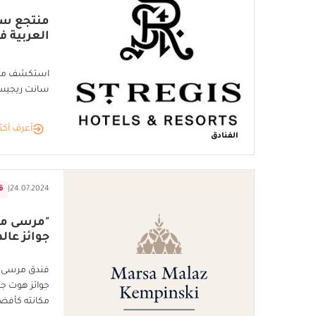
منتجع س
العربية ف
استكشف مزايا
سانت ريجيس 
أعرف أكث
الفنادق
24.07.2024
|
ق
"مرسى مل
جوائز عال
فندق مرسى م
جوائز هوت جر
مكانته كأفض