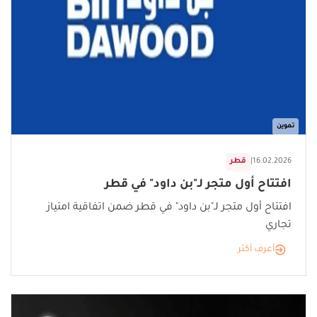
تموين
16.02.2026
|
قطر
افتتاح أول متجر لـ"بن داود" في قطر
افتتاح أول متجر لـ"بن داود" في قطر ضمن اتفاقية امتياز
تجاري
أعرف أكثر